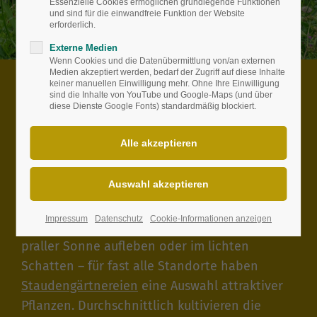
Essenzielle Cookies ermöglichen grundlegende Funktionen
und sind für die einwandfreie Funktion der Website
erforderlich.
Externe Medien
Wenn Cookies und die Datenübermittlung von/an externen
Medien akzeptiert werden, bedarf der Zugriff auf diese Inhalte
keiner manuellen Einwilligung mehr. Ohne Ihre Einwilligung
Mehr als 1.500 verschiedene
sind die Inhalte von YouTube und Google-Maps (und über
Staudenarten und Sorten kultivieren
diese Dienste Google Fonts) standardmäßig blockiert.
wir durchschnittlich.
Artenreich
Wildstauden, Stauden, die Trockenzeiten
Impressum
Datenschutz
Cookie-Informationen anzeigen
überstehen oder Überschwemmungen, die in
praller Sonne aufleben oder im lichten
Schatten – für fast alle Standorte haben
Staudengärtnereien
eine Auswahl attraktiver
Pflanzen. Durchschnittlich kultivieren die