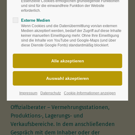
Essenzielle Cookies ermöglichen grundlegende Funktionen
Expertenkommission prüfen und bestätigen.
und sind für die einwandfreie Funktion der Website
erforderlich.
Sie beteiligen sich an dem Prüfungsverfahren
Externe Medien
"Qualitätszeichen für gärtnerische
Wenn Cookies und die Datenübermittlung von/an externen
Erzeugnisse und Dienstleistungen“ des
Medien akzeptiert werden, bedarf der Zugriff auf diese Inhalte
keiner manuellen Einwilligung mehr. Ohne Ihre Einwilligung
Zentralverbandes Gartenbau e.V. (ZVG)
,
sind die Inhalte von YouTube und Google-Maps (und über
diese Dienste Google Fonts) standardmäßig blockiert.
speziell dem „Qualitätszeichen Stauden“.
In einem regelmäßigen Turnus bewerten die
Prüfer die Kultivierung, die Pflanzenqualität
und die umweltgerechte Produktionsweise in
insgesamt 11 Kategorien (
Prüfungsbögen als
PDF-Datei
). Dabei kontrollieren drei Prüfer –
Impressum
Datenschutz
Cookie-Informationen anzeigen
zwei berufsständische Vertreter und ein
Offizialberater – Vermehrungsstationen,
Produktions-, Lagerungs- und
Verkaufsbereiche. In dem anschließenden
Gespräch mit dem Inhaber oder der