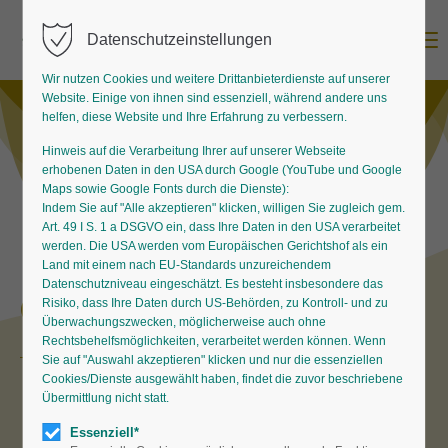
Menu
Datenschutzeinstellungen
Wir nutzen Cookies und weitere Drittanbieterdienste auf unserer
Website. Einige von ihnen sind essenziell, während andere uns
helfen, diese Website und Ihre Erfahrung zu verbessern.
Hinweis auf die Verarbeitung Ihrer auf unserer Webseite
erhobenen Daten in den USA durch Google (YouTube und Google
Maps sowie Google Fonts durch die Dienste):
Indem Sie auf "Alle akzeptieren" klicken, willigen Sie zugleich gem.
Art. 49 I S. 1 a DSGVO ein, dass Ihre Daten in den USA verarbeitet
werden. Die USA werden vom Europäischen Gerichtshof als ein
Land mit einem nach EU-Standards unzureichendem
Datenschutzniveau eingeschätzt. Es besteht insbesondere das
Qualitätszeichen Stauden
Risiko, dass Ihre Daten durch US-Behörden, zu Kontroll- und zu
Überwachungszwecken, möglicherweise auch ohne
Rechtsbehelfsmöglichkeiten, verarbeitet werden können. Wenn
Sie auf "Auswahl akzeptieren" klicken und nur die essenziellen
Cookies/Dienste ausgewählt haben, findet die zuvor beschriebene
Übermittlung nicht statt.
Ihren hohen Leistungsstandard lassen einige
Essenziell*
Staudengärtnereien von einer unabhängigen