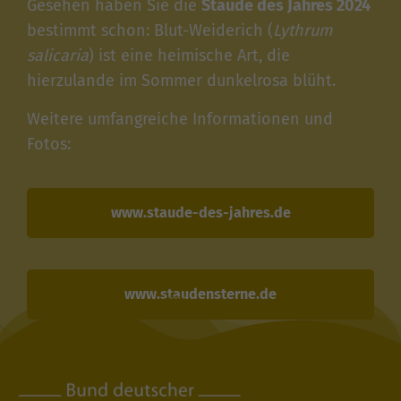
Gesehen haben Sie die
Staude des Jahres 2024
bestimmt schon: Blut-Weiderich (
Lythrum
salicaria
) ist eine heimische Art, die
hierzulande im Sommer dunkelrosa blüht.
Weitere umfangreiche Informationen und
Fotos:
www.staude-des-jahres.de
www.staudensterne.de