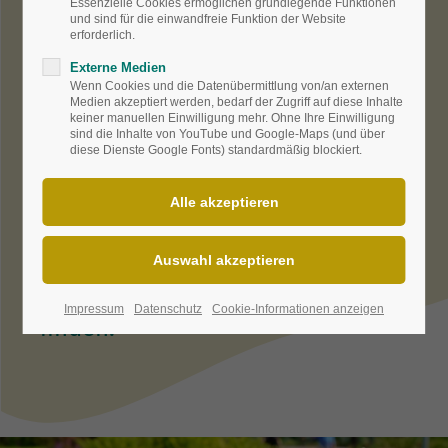
Essenzielle Cookies ermöglichen grundlegende Funktionen
eine Gattung als Staude des
und sind für die einwandfreie Funktion der Website
erforderlich.
Jahres vor, um auf die Vielfalt
Externe Medien
aufmerksam zu machen. Wer sich
Wenn Cookies und die Datenübermittlung von/an externen
genauer über die einzelnen
Medien akzeptiert werden, bedarf der Zugriff auf diese Inhalte
keiner manuellen Einwilligung mehr. Ohne Ihre Einwilligung
Sorten informieren möchte, kann
sind die Inhalte von YouTube und Google-Maps (und über
diese Dienste Google Fonts) standardmäßig blockiert.
seinen Staudengärtner fragen.
Unter
www.staudensichtung.de
sind aber auch einige Sortimente
von Experten detalliert
beschrieben und bewertet
worden. Auch hier sind Schätze zu
Impressum
Datenschutz
Cookie-Informationen anzeigen
finden.