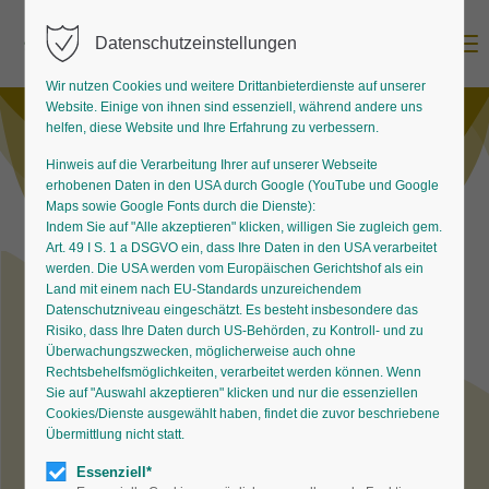
Menu
Datenschutzeinstellungen
Wir nutzen Cookies und weitere Drittanbieterdienste auf unserer
Website. Einige von ihnen sind essenziell, während andere uns
helfen, diese Website und Ihre Erfahrung zu verbessern.
Hinweis auf die Verarbeitung Ihrer auf unserer Webseite
erhobenen Daten in den USA durch Google (YouTube und Google
Maps sowie Google Fonts durch die Dienste):
Indem Sie auf "Alle akzeptieren" klicken, willigen Sie zugleich gem.
Art. 49 I S. 1 a DSGVO ein, dass Ihre Daten in den USA verarbeitet
werden. Die USA werden vom Europäischen Gerichtshof als ein
Land mit einem nach EU-Standards unzureichendem
Datenschutzniveau eingeschätzt. Es besteht insbesondere das
Die Staude des Jahres
Risiko, dass Ihre Daten durch US-Behörden, zu Kontroll- und zu
Überwachungszwecken, möglicherweise auch ohne
Rechtsbehelfsmöglichkeiten, verarbeitet werden können. Wenn
Sie auf "Auswahl akzeptieren" klicken und nur die essenziellen
Cookies/Dienste ausgewählt haben, findet die zuvor beschriebene
Übermittlung nicht statt.
Der
Bund deutscher
Essenziell*
Staudengärtner
stellt seit 2001