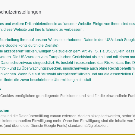
chutzeinstellungen
es und weitere Drittanbieterdienste auf unserer Website. Einige von ihnen sind es
n, diese Website und Ihre Erfahrung zu verbessern.
Verarbeitung Ihrer auf unserer Webseite erhobenen Daten in den USA durch Goog
GÄRTNEREIEN
AUSBILDUNG
STAUDIGES
STAUDENMISCH
e Google Fonts durch die Dienste):
le akzeptieren" klicken, willigen Sie zugleich gem. Art. 49 I S. 1 a DSGVO ein, dass
werden. Die USA werden vom Europäischen Gerichtshof als ein Land mit einem n
atenschutzniveau eingeschätzt. Es besteht insbesondere das Risiko, dass Ihre 
ntroll- und zu Überwachungszwecken, möglicherweise auch ohne Rechtsbehelfsmö
en können. Wenn Sie auf "Auswahl akzeptieren" klicken und nur die essenziellen 
 findet die zuvor beschriebene Übermittlung nicht statt.
*
 Cookies ermöglichen grundlegende Funktionen und sind für die einwandfreie Fun
edien
s und die Datenübermittlung von/an externen Medien akzeptiert werden, bedarf de
te keiner manuellen Einwilligung mehr. Ohne Ihre Einwilligung sind die Inhalte vo
 (und über diese Dienste Google Fonts) standardmäßig blockiert.