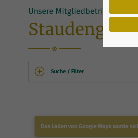
Unsere Mitgliedbetriebe vor O
Staudengärtn
Suche / Filter
Das Laden von Google Maps wurde nicht