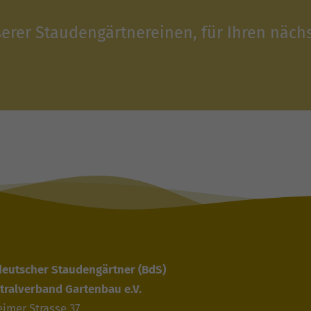
serer Staudengärtnereinen, für Ihren näch
deutscher Staudengärtner
(BdS)
tralverband Gartenbau e.V.
imer Strasse 37