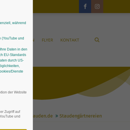
senziell, während
le (YouTube und
UNGEN
GÄRTEN
FLYER
KONTAKT
 Ihre Daten in den
ach EU-Standards
Daten durch US-
glichkeiten,
Cookies/Dienste
ktion der Website
r Zugriff auf
Stauden.de
Staudengärtnereien
n YouTube und