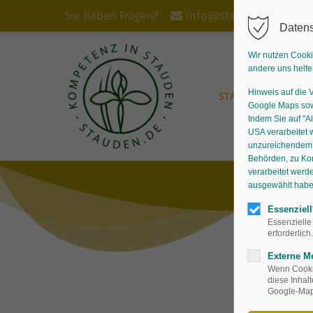
Sie haben Fragen?
info@stauden.de
Datens
Wir nutzen Cooki
andere uns helfe
Hinweis auf die 
START
STAUDEN
Google Maps sowi
Indem Sie auf "Al
USA verarbeitet 
unzureichendem D
Behörden, zu Ko
verarbeitet werd
ausgewählt haben,
Essenziell
Essenzielle
erforderlich.
Externe M
Wenn Cookie
diese Inhal
Google-Maps