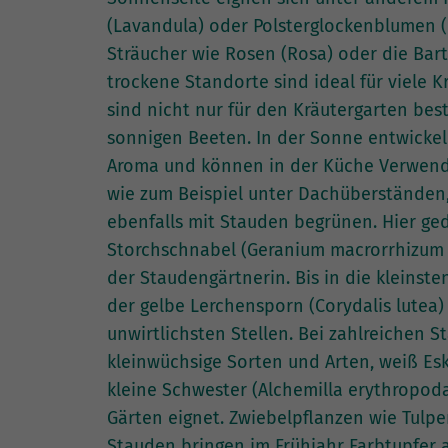
(Lavandula) oder Polsterglockenblumen (
Sträucher wie Rosen (Rosa) oder die Bar
trockene Standorte sind ideal für viele 
sind nicht nur für den Kräutergarten be
sonnigen Beeten. In der Sonne entwickel
Aroma und können in der Küche Verwendu
wie zum Beispiel unter Dachüberständen, 
ebenfalls mit Stauden begrünen. Hier ged
Storchschnabel (Geranium macrorrhizum ‚S
der Staudengärtnerin. Bis in die kleins
der gelbe Lerchensporn (Corydalis lutea)
unwirtlichsten Stellen. Bei zahlreichen 
kleinwüchsige Sorten und Arten, weiß Es
kleine Schwester (Alchemilla erythropoda)
Gärten eignet. Zwiebelpflanzen wie Tulp
Stauden bringen im Frühjahr Farbtupfer 