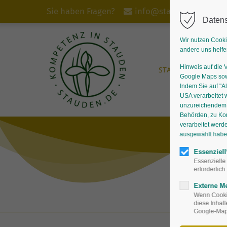
Sie haben Fragen?
info@stauden.de
Datens
Wir nutzen Cooki
andere uns helfe
Hinweis auf die 
START
STAUDEN
Google Maps sowi
Indem Sie auf "Al
USA verarbeitet 
unzureichendem D
Behörden, zu Ko
verarbeitet werd
ausgewählt haben,
Essenziell
Essenzielle
erforderlich.
Externe M
Wenn Cookie
diese Inhal
Google-Maps