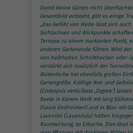
Damit kleine Gärten nicht überfracht
Gesamtbild entsteht, gibt es einige Tr
„Das Gefühl von Weite lässt sich auc
Sichtachsen und Blickpunkte schaffen,
Terrasse zu einem markanten Punkt, e
anderen Gartenende führen. Wird der
von halbhohen Schnitthecken oder üp
verstärkt sich zusätzlich der Tunnelbli
Blütenfarbe hat ebenfalls großen Ein
Gartengröße. Kräftige Rot- und Gelb
(Coreopsis verticillata ‚Zagreb’) lass
Beete in klarem Weiß mit lang blühen
(Gaura lindheimeri) und in Blau mit 
Lavendel (Lavandula) hätten hingegen
Raumwirkung, so Eskuche. Dies lässt s
man Pflanzen mit dunkleren Blüten i