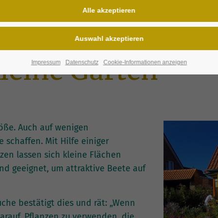
leine Gärten
Impressum
Datenschutz
Cookie-Informationen anzeigen
röße. Auch auf wenigen
schaffen. Mit Hilfe einiger
zen lassen sich kleine Flächen
nd geeignet, um attraktive Beete auf
he bestätigt dies und rät: „Wenn
darauf, Pflanzen zu verwenden, die