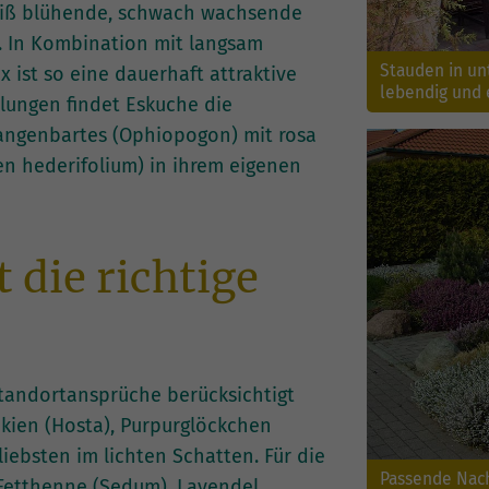
eiß blühende, schwach wachsende
). In Kombination mit langsam
Stauden in un
ist so eine dauerhaft attraktive
lebendig und e
lungen findet Eskuche die
angenbartes (Ophiopogon) mit rosa
n hederifolium) in ihrem eigenen
 die richtige
 Standortansprüche berücksichtigt
nkien (Hosta), Purpurglöckchen
iebsten im lichten Schatten. Für die
Passende Nach
Fetthenne (Sedum), Lavendel