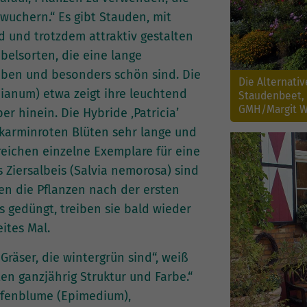
wuchern.“ Es gibt Stauden, mit
 und trotzdem attraktiv gestalten
elsorten, die eine lange
aben und besonders schön sind. Die
Die Alternati
hianum) etwa zeigt ihre leuchtend
Staudenbeet, 
GMH/Margit W
r hinein. Die Hybride ‚Patricia’
rkarminroten Blüten sehr lange und
 reichen einzelne Exemplare für eine
 Ziersalbeis (Salvia nemorosa) sind
den die Pflanzen nach der ersten
gedüngt, treiben sie bald wieder
ites Mal.
räser, die wintergrün sind“, weiß
ten ganzjährig Struktur und Farbe.“
Elfenblume (Epimedium),