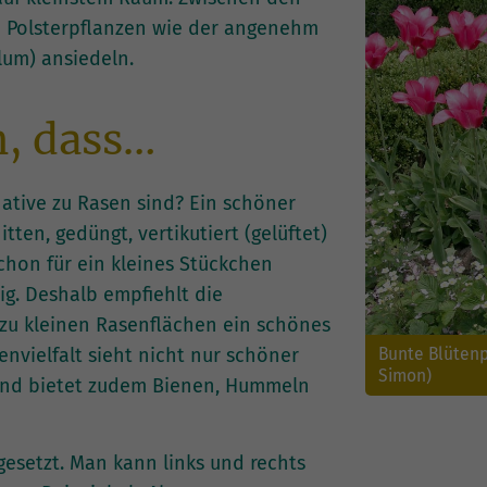
ch Polsterpflanzen wie der angenehm
um) ansiedeln.
n, dass…
ative zu Rasen sind? Ein schöner
tten, gedüngt, vertikutiert (gelüftet)
chon für ein kleines Stückchen
ig. Deshalb empfiehlt die
 zu kleinen Rasenflächen ein schönes
Bunte Blütenpr
nvielfalt sieht nicht nur schöner
Simon)
r und bietet zudem Bienen, Hummeln
esetzt. Man kann links und rechts