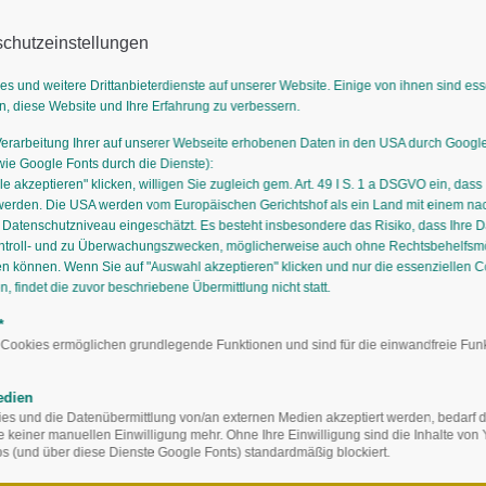
chutzeinstellungen
es und weitere Drittanbieterdienste auf unserer Website. Einige von ihnen sind es
n, diese Website und Ihre Erfahrung zu verbessern.
Verarbeitung Ihrer auf unserer Webseite erhobenen Daten in den USA durch Goog
GÄRTNEREIEN
AUSBILDUNG
STAUDIGES
STAUDENMISCH
e Google Fonts durch die Dienste):
le akzeptieren" klicken, willigen Sie zugleich gem. Art. 49 I S. 1 a DSGVO ein, dass
werden. Die USA werden vom Europäischen Gerichtshof als ein Land mit einem n
atenschutzniveau eingeschätzt. Es besteht insbesondere das Risiko, dass Ihre 
ntroll- und zu Überwachungszwecken, möglicherweise auch ohne Rechtsbehelfsmö
en können. Wenn Sie auf "Auswahl akzeptieren" klicken und nur die essenziellen 
 findet die zuvor beschriebene Übermittlung nicht statt.
*
 Cookies ermöglichen grundlegende Funktionen und sind für die einwandfreie Fun
edien
s und die Datenübermittlung von/an externen Medien akzeptiert werden, bedarf de
Staud
te keiner manuellen Einwilligung mehr. Ohne Ihre Einwilligung sind die Inhalte vo
 (und über diese Dienste Google Fonts) standardmäßig blockiert.