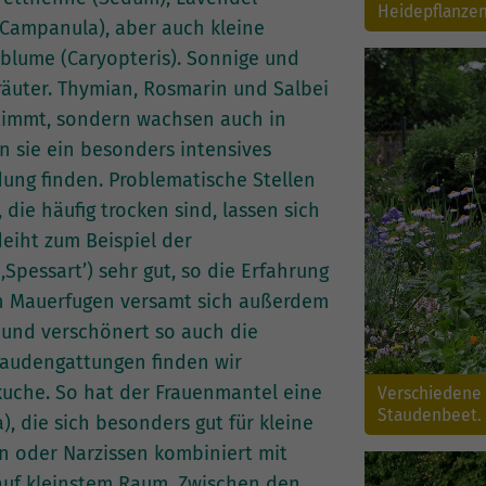
Heidepflanzen.
Campanula), aber auch kleine
tblume (Caryopteris). Sonnige und
Kräuter. Thymian, Rosmarin und Salbei
stimmt, sondern wachsen auch in
n sie ein besonders intensives
ng finden. Problematische Stellen
die häufig trocken sind, lassen sich
eiht zum Beispiel der
pessart’) sehr gut, so die Erfahrung
ten Mauerfugen versamt sich außerdem
 und verschönert so auch die
Staudengattungen finden wir
kuche. So hat der Frauenmantel eine
Verschiedene 
Staudenbeet. (
, die sich besonders gut für kleine
en oder Narzissen kombiniert mit
auf kleinstem Raum. Zwischen den