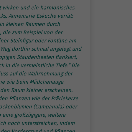
et wirken und ein harmonisches
icks. Annemarie Eskuche verrät:
h in kleinen Räumen durch
 die zum Beispiel von der
iner Steinfigur oder Fontäne am
 Weg dorthin schmal angelegt und
pigen Staudenbeeten flankiert,
ck in die vermeintliche Tiefe.“ Die
fluss auf die Wahrnehmung der
töne wie beim Mädchenauge
en den Raum kleiner erscheinen.
den Pflanzen wie der Präriekerze
Glockenblumen (Campanula) oder
 eine großzügigere, weitere
ich noch unterstreichen, indem
n den Vordergrund und Pflanzen