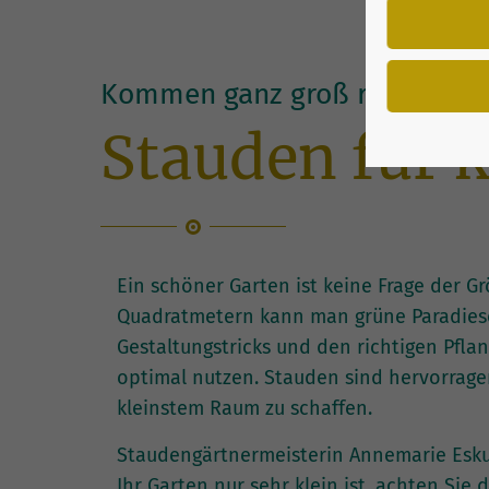
Kommen ganz groß raus
Stauden für k
Ein schöner Garten ist keine Frage der G
Quadratmetern kann man grüne Paradiese 
Gestaltungstricks und den richtigen Pflan
optimal nutzen. Stauden sind hervorrage
kleinstem Raum zu schaffen.
Staudengärtnermeisterin Annemarie Eskuc
Ihr Garten nur sehr klein ist, achten Sie 