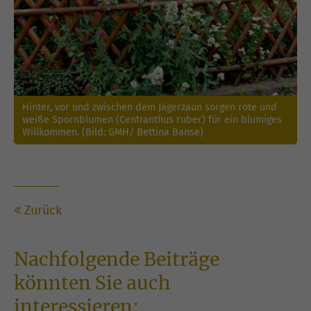
Hinter, vor und zwischen dem Jägerzaun sorgen rote und
weiße Spornblumen (Centranthus ruber) für ein blumiges
Willkommen. (Bild: GMH/ Bettina Banse)
Zurück
Nachfolgende Beiträge
könnten Sie auch
interessieren: