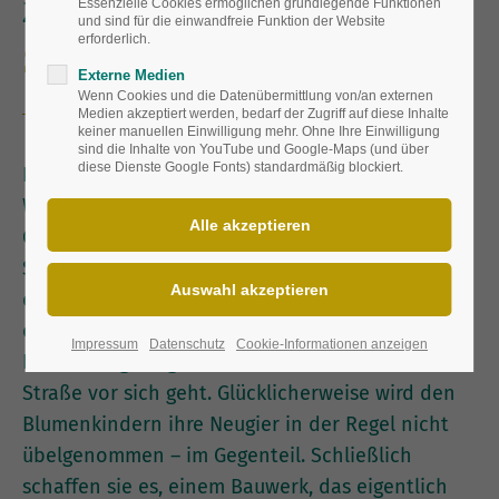
Zaungucker.
Essenzielle Cookies ermöglichen grundlegende Funktionen
und sind für die einwandfreie Funktion der Website
erforderlich.
Stauden als Zaungäste
Externe Medien
Wenn Cookies und die Datenübermittlung von/an externen
Medien akzeptiert werden, bedarf der Zugriff auf diese Inhalte
keiner manuellen Einwilligung mehr. Ohne Ihre Einwilligung
sind die Inhalte von YouTube und Google-Maps (und über
diese Dienste Google Fonts) standardmäßig blockiert.
Da sag noch einer, Menschen seien neugierig!
Wer schon einmal gesehen hat, wie Pfirsich-
Glockenblume (Campanula persicifolia) oder
Storchschnabel (Geranium) ihre Blütenköpfchen
durch einen alten Holzzaun strecken, kann sich
des Eindrucks nicht erwehren: Hier will ein
Impressum
Datenschutz
Cookie-Informationen anzeigen
Blümchen ganz genau wissen, was da auf der
Straße vor sich geht. Glücklicherweise wird den
Blumenkindern ihre Neugier in der Regel nicht
übelgenommen – im Gegenteil. Schließlich
schaffen sie es, einem Bauwerk, das eigentlich