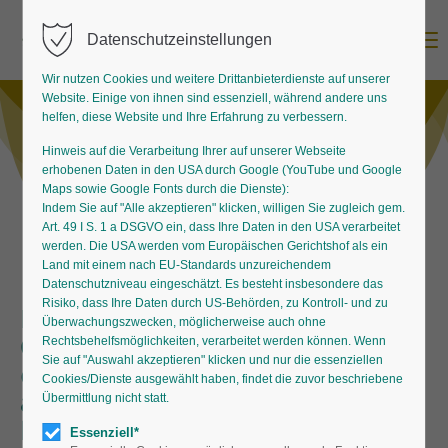
Menu
Datenschutzeinstellungen
Wir nutzen Cookies und weitere Drittanbieterdienste auf unserer
Website. Einige von ihnen sind essenziell, während andere uns
helfen, diese Website und Ihre Erfahrung zu verbessern.
Hinweis auf die Verarbeitung Ihrer auf unserer Webseite
erhobenen Daten in den USA durch Google (YouTube und Google
Maps sowie Google Fonts durch die Dienste):
Indem Sie auf "Alle akzeptieren" klicken, willigen Sie zugleich gem.
Art. 49 I S. 1 a DSGVO ein, dass Ihre Daten in den USA verarbeitet
werden. Die USA werden vom Europäischen Gerichtshof als ein
Land mit einem nach EU-Standards unzureichendem
Datenschutzniveau eingeschätzt. Es besteht insbesondere das
Risiko, dass Ihre Daten durch US-Behörden, zu Kontroll- und zu
Ein Zaun zeigt die
Überwachungszwecken, möglicherweise auch ohne
Grundstücksgrenzen an – aber
Rechtsbehelfsmöglichkeiten, verarbeitet werden können. Wenn
Sie auf "Auswahl akzeptieren" klicken und nur die essenziellen
deshalb muss er noch lange nicht
Cookies/Dienste ausgewählt haben, findet die zuvor beschriebene
abweisend wirken. Viele Stauden
Übermittlung nicht statt.
betätigen sich gern als
Essenziell*