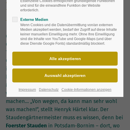
Essenzielle Cookies ermöglichen grundlegende Funktionen
lassen
und sind für die einwandfreie Funktion der Website
erforderlich.
Externe Medien
Wenn Cookies und die Datenübermittlung von/an externen
Medien akzeptiert werden, bedarf der Zugriff auf diese Inhalte
keiner manuellen Einwilligung mehr. Ohne Ihre Einwilligung
Ob an der Häuserwand, entlang der
sind die Inhalte von YouTube und Google-Maps (und über
Garagenauffahrt oder vor der halbverkahlten
diese Dienste Google Fonts) standardmäßig blockiert.
Thuja-Hecke, es gibt sie auf nahezu jedem
Grundstück: schmale Flächen und Ecken, die
irgendwie lieblos wirken und die Schritte eher
beschleunigen als zum Verweilen einzuladen.
Meist werden sie hingenommen und möglichst
Impressum
Datenschutz
Cookie-Informationen anzeigen
wenig beachtet – is‘ halt so, kann man nix
machen… „Von wegen, da kann man sehr wohl
was machen!“, stellt Henryk Härtel klar. Der
Staudengärtnermeister muss es wissen, denn bei
Foerster Stauden
in Potsdam-Bornim – dort, wo