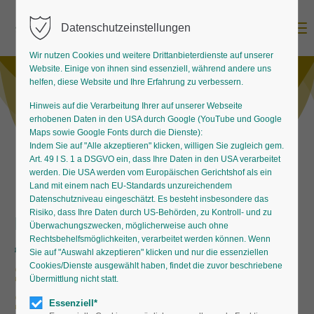
Menu
Datenschutzeinstellungen
Wir nutzen Cookies und weitere Drittanbieterdienste auf unserer
Website. Einige von ihnen sind essenziell, während andere uns
helfen, diese Website und Ihre Erfahrung zu verbessern.
Hinweis auf die Verarbeitung Ihrer auf unserer Webseite
erhobenen Daten in den USA durch Google (YouTube und Google
Maps sowie Google Fonts durch die Dienste):
Indem Sie auf "Alle akzeptieren" klicken, willigen Sie zugleich gem.
Art. 49 I S. 1 a DSGVO ein, dass Ihre Daten in den USA verarbeitet
werden. Die USA werden vom Europäischen Gerichtshof als ein
Land mit einem nach EU-Standards unzureichendem
Datenschutzniveau eingeschätzt. Es besteht insbesondere das
Risiko, dass Ihre Daten durch US-Behörden, zu Kontroll- und zu
Blüten- und Blattschmuck für
Überwachungszwecken, möglicherweise auch ohne
„Problemstandorte“
Rechtsbehelfsmöglichkeiten, verarbeitet werden können. Wenn
Sie auf "Auswahl akzeptieren" klicken und nur die essenziellen
Schmale Säume zu
Cookies/Dienste ausgewählt haben, findet die zuvor beschriebene
Übermittlung nicht statt.
Schmuckstücken werden
Essenziell*