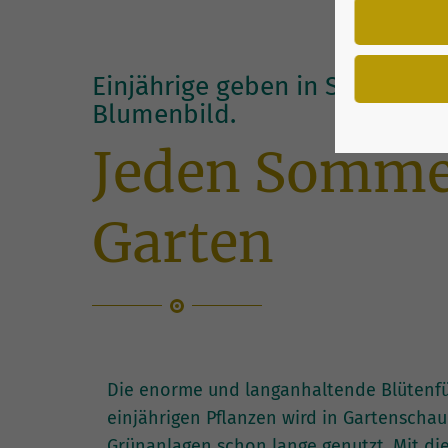
Einjährige geben in Staudenp
Blumenbild.
Jeden Somme
Garten
Die enorme und langanhaltende Blütenfü
einjährigen Pflanzen wird in Gartenscha
Grünanlagen schon lange genutzt. Mit di