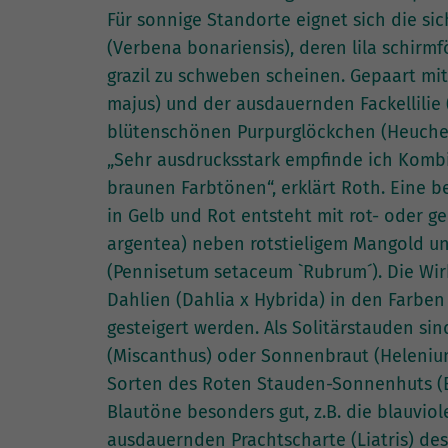
Für sonnige Standorte eignet sich die si
(Verbena bonariensis), deren lila schirm
grazil zu schweben scheinen. Gepaart m
majus) und der ausdauernden Fackellilie 
blütenschönen Purpurglöckchen (Heuchera
„Sehr ausdrucksstark empfinde ich Komb
braunen Farbtönen“, erklärt Roth. Eine 
in Gelb und Rot entsteht mit rot- oder 
argentea) neben rotstieligem Mangold u
(Pennisetum setaceum `Rubrum´). Die Wi
Dahlien (Dahlia x Hybrida) in den Farbe
gesteigert werden. Als Solitärstauden sin
(Miscanthus) oder Sonnenbraut (Heleniu
Sorten des Roten Stauden-Sonnenhuts (E
Blautöne besonders gut, z.B. die blauvio
ausdauernden Prachtscharte (Liatris) des