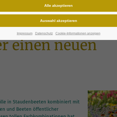
flanzungen immer wieder ein anderes
Impressum
Datenschutz
Cookie-Informationen anzeigen
r einen neuen
lle in Staudenbeeten kombiniert mit
uen und Beeten öffentlicher
esen tollen Farbkombinationen hat