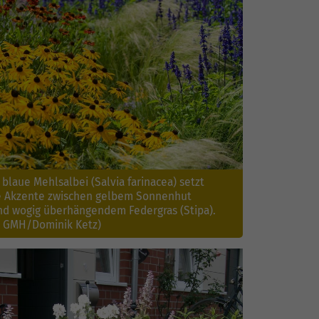
 blaue Mehlsalbei (Salvia farinacea) setzt
e Akzente zwischen gelbem Sonnenhut
nd wogig überhängendem Federgras (Stipa).
: GMH/Dominik Ketz)