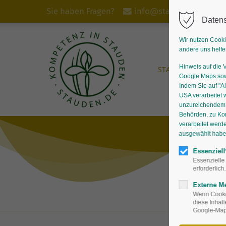
Sie haben Fragen?
info@stauden.de
Datens
Wir nutzen Cooki
andere uns helfe
Hinweis auf die 
START
STAUDEN
Google Maps sowi
Indem Sie auf "Al
USA verarbeitet 
unzureichendem D
Behörden, zu Ko
verarbeitet werd
ausgewählt haben,
Essenziell
Essenzielle
erforderlich.
Externe M
Wenn Cookie
diese Inhal
Google-Maps