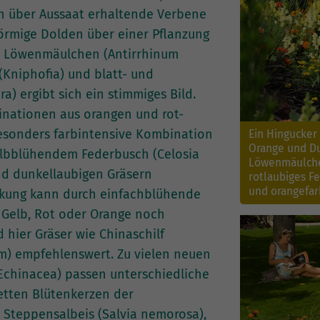
ch über Aussaat erhaltende Verbene
förmige Dolden über einer Pflanzung
it Löwenmäulchen (Antirrhinum
(Kniphofia) und blatt- und
) ergibt sich ein stimmiges Bild.
inationen aus orangen und rot-
besonders farbintensive Kombination
Ein Hingucker 
Orange und Du
gelbblühendem Federbusch (Celosia
Löwenmäulchen
nd dunkellaubigen Gräsern
rotlaubiges F
und orangefar
rkung kann durch einfachblühende
n Gelb, Rot oder Orange noch
d hier Gräser wie Chinaschilf
m) empfehlenswert. Zu vielen neuen
chinacea) passen unterschiedliche
letten Blütenkerzen der
 Steppensalbeis (Salvia nemorosa),