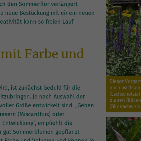
urch den Sommerflor verlängert
ine neue Bestückung mit einem neuen
eativität kann so freien Lauf
 mit Farbe und
Dieser Vorgar
d, ist zunächst Geduld für die
noch wachsend
(Eschscholzia)
tzubringen. Je nach Auswahl der
blauen Blüten
 voller Größe entwickelt sind. „Geben
(Bildnachweis
Gräsern (Miscanthus) oder
 Entwicklung“, empfiehlt die
en gut Sommerblumen gepflanzt
mit Farbe und Volumen und können je