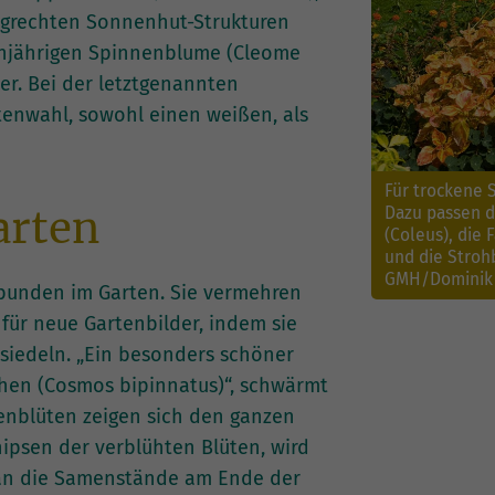
agrechten Sonnenhut-Strukturen
einjährigen Spinnenblume (Cleome
er. Bei der letztgenannten
enwahl, sowohl einen weißen, als
Für trockene S
arten
Dazu passen d
(Coleus), die 
und die Stroh
GMH/Dominik 
bunden im Garten. Sie vermehren
 für neue Gartenbilder, indem sie
siedeln. „Ein besonders schöner
hen (Cosmos bipinnatus)“, schwärmt
lenblüten zeigen sich den ganzen
ipsen der verblühten Blüten, wird
 man die Samenstände am Ende der