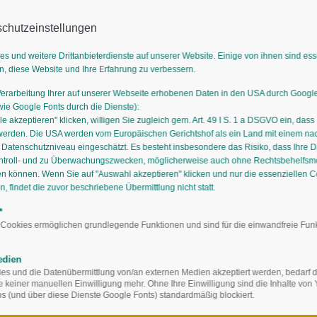
chutzeinstellungen
es und weitere Drittanbieterdienste auf unserer Website. Einige von ihnen sind es
n, diese Website und Ihre Erfahrung zu verbessern.
Verarbeitung Ihrer auf unserer Webseite erhobenen Daten in den USA durch Goog
GÄRTNEREIEN
AUSBILDUNG
STAUDIGES
STAUDENMISCH
e Google Fonts durch die Dienste):
le akzeptieren" klicken, willigen Sie zugleich gem. Art. 49 I S. 1 a DSGVO ein, dass
werden. Die USA werden vom Europäischen Gerichtshof als ein Land mit einem n
atenschutzniveau eingeschätzt. Es besteht insbesondere das Risiko, dass Ihre 
ntroll- und zu Überwachungszwecken, möglicherweise auch ohne Rechtsbehelfsmö
en können. Wenn Sie auf "Auswahl akzeptieren" klicken und nur die essenziellen 
 findet die zuvor beschriebene Übermittlung nicht statt.
*
 Cookies ermöglichen grundlegende Funktionen und sind für die einwandfreie Fun
edien
s und die Datenübermittlung von/an externen Medien akzeptiert werden, bedarf de
Staud
te keiner manuellen Einwilligung mehr. Ohne Ihre Einwilligung sind die Inhalte vo
 (und über diese Dienste Google Fonts) standardmäßig blockiert.