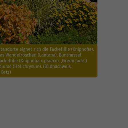
tandorte eignet sich die Fackellilie (Kniphofia).
as Wandelröschen (Lantana), Buntnessel
Fackellilie (Kniphofia x praecox ‚Green Jade‘)
blume (Helichrysum). (Bildnachweis:
Ketz)