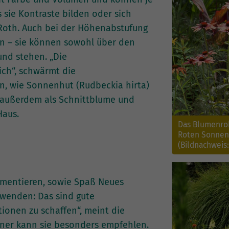
sie Kontraste bilden oder sich
 Roth. Auch bei der Höhenabstufung
den – sie können sowohl über den
nd stehen. „Die
ich“, schwärmt die
n, wie Sonnenhut (Rudbeckia hirta)
h außerdem als Schnittblume und
Haus.
Das Blumenroh
Roten Sonnenh
(Bildnachweis
imentieren, sowie Spaß Neues
rwenden: Das sind gute
onen zu schaffen“, meint die
tner kann sie besonders empfehlen.