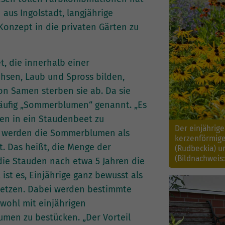
aus Ingolstadt, langjährige
Konzept in die privaten Gärten zu
t, die innerhalb einer
sen, Laub und Spross bilden,
on Samen sterben sie ab. Da sie
äufig „Sommerblumen“ genannt. „Es
zen in ein Staudenbeet zu
Der einjährige
llen werden die Sommerblumen als
kerzenförmig
t. Das heißt, die Menge der
(Rudbeckia) u
(Bildnachweis
s die Stauden nach etwa 5 Jahren die
ist es, Einjährige ganz bewusst als
setzen. Dabei werden bestimmte
owohl mit einjährigen
umen zu bestücken. „Der Vorteil