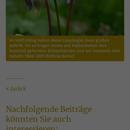
Im Vollfrühling haben Akelei (Aquilegia) ihren großen
Auftritt. Sie vertragen Sonne und Halbschatten. Ihre
kunstvoll geformten Blütenhütchen sind bei Hummeln sehr
beliebt. (Bild: GMH/Bettina Banse)
Zurück
Nachfolgende Beiträge
könnten Sie auch
interessieren: