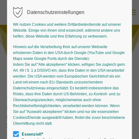
Menu
Datenschutzeinstellungen
Wir nutzen Cookies und weitere Drittanbieterdienste auf unserer
Website. Einige von ihnen sind essenziell, während andere uns
helfen, diese Website und Ihre Erfahrung zu verbessern.
Hinweis auf die Verarbeitung Ihrer auf unserer Webseite
erhobenen Daten in den USA durch Google (YouTube und Google
Maps sowie Google Fonts durch die Dienste):
Indem Sie auf "Alle akzeptieren" klicken, willigen Sie zugleich gem.
Art. 49 I S. 1 a DSGVO ein, dass Ihre Daten in den USA verarbeitet
werden. Die USA werden vom Europäischen Gerichtshof als ein
Land mit einem nach EU-Standards unzureichendem
Datenschutzniveau eingeschätzt. Es besteht insbesondere das
Risiko, dass Ihre Daten durch US-Behörden, zu Kontroll- und zu
Die Frühlingssonne lockt nicht nur
Überwachungszwecken, möglicherweise auch ohne
die Menschen wieder nach
Rechtsbehelfsmöglichkeiten, verarbeitet werden können. Wenn
Sie auf "Auswahl akzeptieren" klicken und nur die essenziellen
draußen, auch im Beet reckt und
Cookies/Dienste ausgewählt haben, findet die zuvor beschriebene
streckt es sich allerorten.
Übermittlung nicht statt.
Essenziell*
Frühblühende Stauden