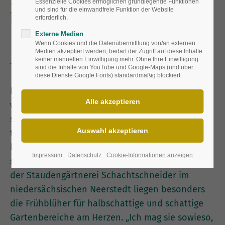
Essenzielle Cookies ermöglichen grundlegende Funktionen
und sind für die einwandfreie Funktion der Website
beleben Beet und Terrasse
erforderlich.
– auch im Schatten
Externe Medien
Wenn Cookies und die Datenübermittlung von/an externen
Medien akzeptiert werden, bedarf der Zugriff auf diese Inhalte
keiner manuellen Einwilligung mehr. Ohne Ihre Einwilligung
sind die Inhalte von YouTube und Google-Maps (und über
diese Dienste Google Fonts) standardmäßig blockiert.
Die Frühlingssonne lockt nicht nur die Menschen
wieder nach draußen, auch im Beet reckt und
streckt es sich allerorten. „Ich finde es einfach
toll, wenn im Garten das Leben erwacht, auch
heute noch, nach mehr als 30 Berufsjahren“,
Impressum
Datenschutz
Cookie-Informationen anzeigen
stellt Jens Schachtschneider fest. Dem Inhaber
der Staudengärtnerei Schachtschneider im
niedersächsischen Neerstedt liegen besonders
die Frühblüher für halbschattige und schattige
Gartenbereiche am Herzen. „Ich mag sie sowieso,