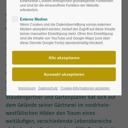
Essenzielle Cookies ermöglichen grundlegende Funktionen
und sind für die einwandfreie Funktion der Website
erforderlich.
„Schattenplätze werden künftig wichtiger als die
Externe Medien
sonnige Terrasse“, sagt Staudengärtner und
Wenn Cookies und die Datenübermittlung von/an externen
Gartenplaner Peter Janke.
Medien akzeptiert werden, bedarf der Zugriff auf diese Inhalte
keiner manuellen Einwilligung mehr. Ohne Ihre Einwilligung
sind die Inhalte von YouTube und Google-Maps (und über
Endlich Schatten! Im Frühling lechzt alles nach
diese Dienste Google Fonts) standardmäßig blockiert.
Sonne und Wärme, aber je höher die
Temperaturanzeige klettert, desto mehr weiß
man absonnige Plätze zu schätzen. Erst recht,
wenn sie so dschungelartig-verwunschen
gestaltet sind wie der von Eichen und Buchen
beschirmte Waldgarten von Peter Janke. Der
Impressum
Datenschutz
Cookie-Informationen anzeigen
Staudengärtner und Gartenplaner hat sich auf
dem Gelände seiner Gärtnerei im nordrhein-
westfälischen Hilden den Traum eines
weitläufigen, verschiedenste Lebensbereiche