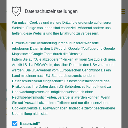
Menu
Datenschutzeinstellungen
Wir nutzen Cookies und weitere Drittanbieterdienste auf unserer
Website. Einige von ihnen sind essenziell, während andere uns
helfen, diese Website und Ihre Erfahrung zu verbessern.
Hinweis auf die Verarbeitung Ihrer auf unserer Webseite
erhobenen Daten in den USA durch Google (YouTube und Google
Maps sowie Google Fonts durch die Dienste):
Indem Sie auf "Alle akzeptieren" klicken, willigen Sie zugleich gem.
Art. 49 I S. 1 a DSGVO ein, dass Ihre Daten in den USA verarbeitet
werden. Die USA werden vom Europäischen Gerichtshof als ein
Land mit einem nach EU-Standards unzureichendem
Datenschutzniveau eingeschätzt. Es besteht insbesondere das
Risiko, dass Ihre Daten durch US-Behörden, zu Kontroll- und zu
Willkommen in der Welt der
Überwachungszwecken, möglicherweise auch ohne
Grüntöne
Rechtsbehelfsmöglichkeiten, verarbeitet werden können. Wenn
Sie auf "Auswahl akzeptieren" klicken und nur die essenziellen
Begehrte Schattenplätze
Cookies/Dienste ausgewählt haben, findet die zuvor beschriebene
Übermittlung nicht statt.
Essenziell*